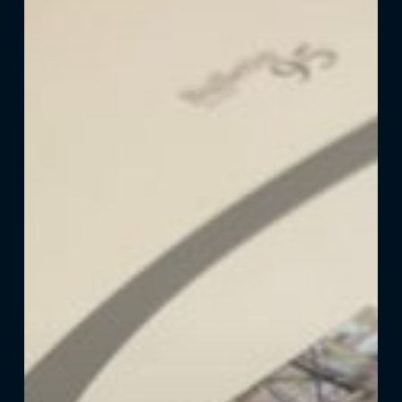
un
potentiel
prometteur