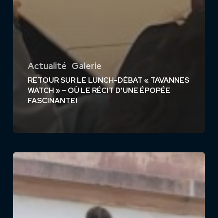
Actualité
Galerie
RETOUR SUR LE LUNCH-DÉBAT « TAVANNES
WATCH » – OÙ LE RÉCIT D’UNE ÉPOPÉE
FASCINANTE!
TWS
2023
–
petit
par