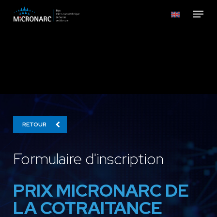
Skip
Menu
to
main
content
RETOUR
Formulaire d'inscription
PRIX MICRONARC DE
LA COTRAITANCE