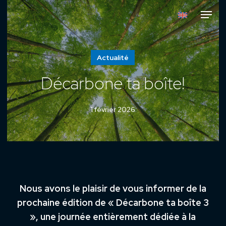
Skip
Menu
to
main
content
Actualité
Décarbone ta boîte!
1 février 2026
Nous avons le plaisir de vous informer de la
prochaine édition de « Décarbone ta boîte 3
», une journée entièrement dédiée à la