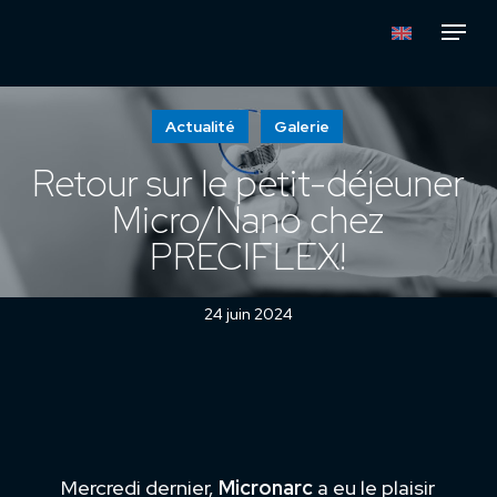
Skip
Menu
to
main
content
Actualité
Galerie
Retour sur le petit-déjeuner
Micro/Nano chez
PRECIFLEX!
24 juin 2024
Mercredi dernier,
Micronarc
a eu le plaisir